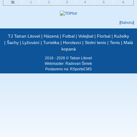
31
1
2
3
4
5
6
[
Nahoru
]
TJ Tatran Litovel
|
Házená
|
Fotbal
|
Volejbal
|
Florbal
|
Kuželky
|
Šachy
|
Lyžování
|
Turistika
|
Horolezci
|
Stolní tenis
|
Tenis
|
Malá
kopaná
2016 - 2026 © Tatran Litovel
Webmaster:
Radovan Šimek
Postaveno na:
RSportsCMS