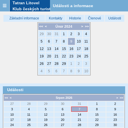
Tatran Litovel
Události a informace
Klub českých turistů
Základní informace
Kontakty
Historie
Členové
Události
<<
<
Únor 2024
>
>>
29
30
31
1
2
3
4
5
6
7
8
9
10
11
12
13
14
15
16
17
18
19
20
21
22
23
24
25
26
27
28
29
1
2
3
4
5
6
7
8
9
10
Události
<<
<
Srpen 2026
>
>>
27
28
29
30
31
1
2
3
4
5
6
7
8
9
10
11
12
13
14
15
16
17
18
19
20
21
22
23
24
25
26
27
28
29
30