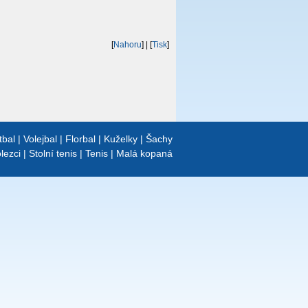
[
Nahoru
]
| [
Tisk
]
tbal
|
Volejbal
|
Florbal
|
Kuželky
|
Šachy
lezci
|
Stolní tenis
|
Tenis
|
Malá kopaná