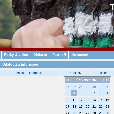
Fotky & videa
Diskuze
Partneři
Ke stažení
Události a informace
Základní informace
Kontakty
Historie
<<
<
Červenec 2023
>
>>
26
27
28
29
30
1
2
3
4
5
6
7
8
9
10
11
12
13
14
15
16
17
18
19
20
21
22
23
24
25
26
27
28
29
30