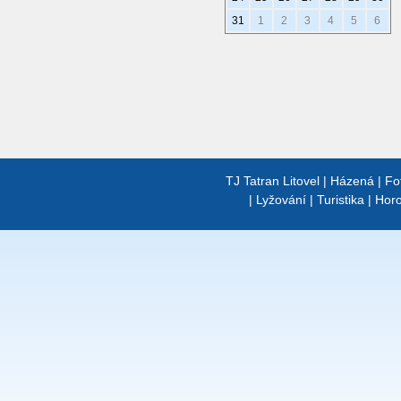
31
1
2
3
4
5
6
TJ Tatran Litovel
|
Házená
|
Fo
|
Lyžování
|
Turistika
|
Horo