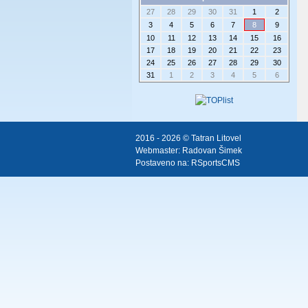
27
28
29
30
31
1
2
3
4
5
6
7
8
9
10
11
12
13
14
15
16
17
18
19
20
21
22
23
24
25
26
27
28
29
30
31
1
2
3
4
5
6
2016 - 2026 © Tatran Litovel
Webmaster:
Radovan Šimek
Postaveno na:
RSportsCMS