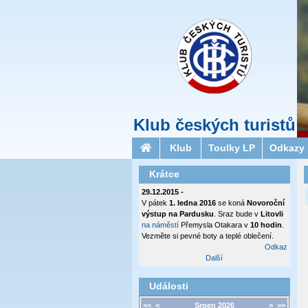
Klub českých turistů
Klub
Toulky LP
Odkazy
Krátce
29.12.2015 -
V pátek
1. ledna 2016
se koná
Novoroční
výstup na Pardusku
. Sraz bude v
Litovli
na náměstí
Přemysla Otakara v
10 hodin
.
Vezměte si pevné boty a teplé oblečení.
Odkaz
Další
Události
<<
<
Srpen 2026
>
>>