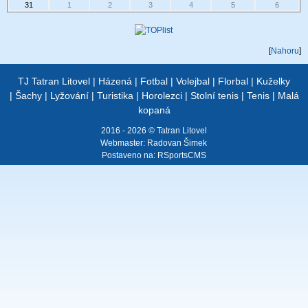
31
1
2
3
4
5
6
[
Nahoru
]
TJ Tatran Litovel
|
Házená
|
Fotbal
|
Volejbal
|
Florbal
|
Kuželky
|
Šachy
|
Lyžování
|
Turistika
|
Horolezci
|
Stolní tenis
|
Tenis
|
Malá
kopaná
2016 - 2026 © Tatran Litovel
Webmaster:
Radovan Šimek
Postaveno na:
RSportsCMS