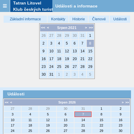
Tatran Litovel
Události a informace
Klub českých turistů
Základní informace
Kontakty
Historie
Členové
Události
<<
<
Srpen 2021
>
>>
26
27
28
29
30
31
1
2
3
4
5
6
7
8
9
10
11
12
13
14
15
16
17
18
19
20
21
22
23
24
25
26
27
28
29
30
31
1
2
3
4
5
Události
<<
<
Srpen 2026
>
>>
27
28
29
30
31
1
2
3
4
5
6
7
8
9
10
11
12
13
14
15
16
17
18
19
20
21
22
23
24
25
26
27
28
29
30