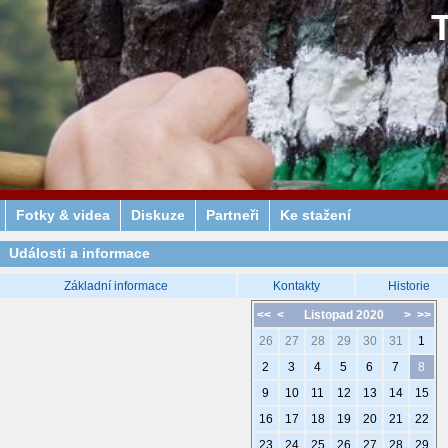
Fotky & videa
Diskuze
Partneři
Ke stažení
Události a informace
Základní informace
Kontakty
Historie
<<
<
Listopad 2020
>
>>
26
27
28
29
30
31
1
2
3
4
5
6
7
8
9
10
11
12
13
14
15
16
17
18
19
20
21
22
23
24
25
26
27
28
29