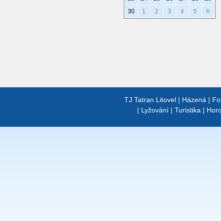
30
1
2
3
4
5
6
TJ Tatran Litovel
|
Házená
|
Fo
|
Lyžování
|
Turistika
|
Horo