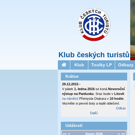
Klub českých turistů
Klub
Toulky LP
Odkazy
Krátce
29.12.2015 -
V pátek
1. ledna 2016
se koná
Novoroční
výstup na Pardusku
. Sraz bude v
Litovli
na náměstí
Přemysla Otakara v
10 hodin
.
Vezměte si pevné boty a teplé oblečení.
Odkaz
Další
Události
<<
<
Srpen 2026
>
>>