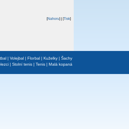
[
Nahoru
]
| [
Tisk
]
tbal
|
Volejbal
|
Florbal
|
Kuželky
|
Šachy
lezci
|
Stolní tenis
|
Tenis
|
Malá kopaná