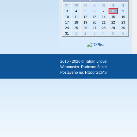
27
28
29
30
31
1
2
3
4
5
6
7
8
9
10
11
12
13
14
15
16
17
18
19
20
21
22
23
24
25
26
27
28
29
30
31
1
2
3
4
5
6
2016 - 2026 © Tatran Litovel
Webmaster:
Radovan Šimek
Postaveno na:
RSportsCMS